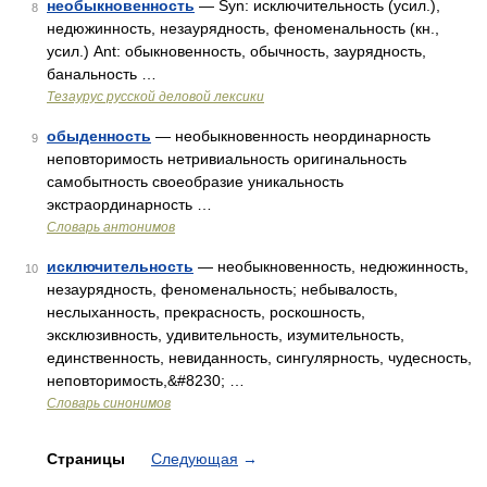
необыкновенность
— Syn: исключительность (усил.),
8
недюжинность, незаурядность, феноменальность (кн.,
усил.) Ant: обыкновенность, обычность, заурядность,
банальность …
Тезаурус русской деловой лексики
обыденность
— необыкновенность неординарность
9
неповторимость нетривиальность оригинальность
самобытность своеобразие уникальность
экстраординарность …
Словарь антонимов
исключительность
— необыкновенность, недюжинность,
10
незаурядность, феноменальность; небывалость,
неслыханность, прекрасность, роскошность,
эксклюзивность, удивительность, изумительность,
единственность, невиданность, сингулярность, чудесность,
неповторимость,&#8230; …
Словарь синонимов
Страницы
Следующая
→