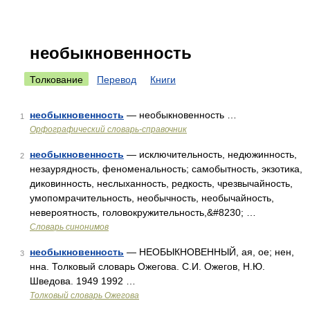
необыкновенность
Толкование
Перевод
Книги
необыкновенность
— необыкновенность …
1
Орфографический словарь-справочник
необыкновенность
— исключительность, недюжинность,
2
незаурядность, феноменальность; самобытность, экзотика,
диковинность, неслыханность, редкость, чрезвычайность,
умопомрачительность, необычность, необычайность,
невероятность, головокружительность,&#8230; …
Словарь синонимов
необыкновенность
— НЕОБЫКНОВЕННЫЙ, ая, ое; нен,
3
нна. Толковый словарь Ожегова. С.И. Ожегов, Н.Ю.
Шведова. 1949 1992 …
Толковый словарь Ожегова